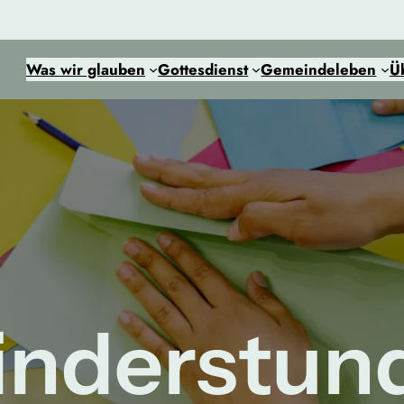
Was wir glauben
Gottesdienst
Gemeindeleben
Ü
inderstun