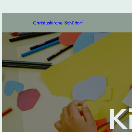
Christuskirche Schüttorf
K