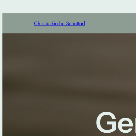
Christuskirche Schüttorf
Ge