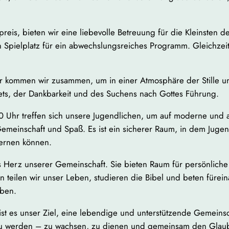
reis, bieten wir eine liebevolle Betreuung für die Kleinsten 
 Spielplatz für ein abwechslungsreiches Programm. Gleichzeiti
r kommen wir zusammen, um in einer Atmosphäre der Stille u
s, der Dankbarkeit und des Suchens nach Gottes Führung.
00 Uhr treffen sich unsere Jugendlichen, um auf moderne un
Gemeinschaft und Spaß. Es ist ein sicherer Raum, in dem Juge
ernen können.
s Herz unserer Gemeinschaft. Sie bieten Raum für persönlich
 teilen wir unser Leben, studieren die Bibel und beten fürein
eben.
st es unser Ziel, eine lebendige und unterstützende Gemeinscha
 zu werden – zu wachsen, zu dienen und gemeinsam den Glau