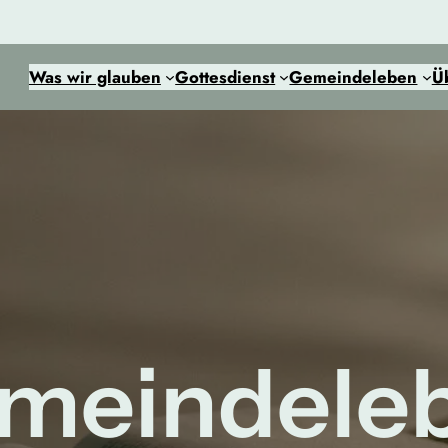
Was wir glauben
Gottesdienst
Gemeindeleben
Ü
meindele